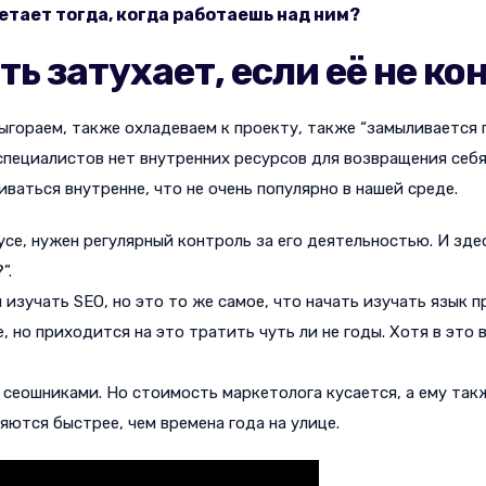
етает тогда, когда работаешь над ним?
ь затухает, если её не к
гораем, также охладеваем к проекту, также “замыливается гл
 специалистов нет внутренних ресурсов для возвращения себя
ваться внутренне, что не очень популярно в нашей среде.
усе, нужен регулярный контроль за его деятельностью. И зде
”.
изучать SEO, но это то же самое, что начать изучать язык 
 но приходится на это тратить чуть ли не годы. Хотя в это
 сеошниками. Но стоимость маркетолога кусается, а ему такж
яются быстрее, чем времена года на улице.